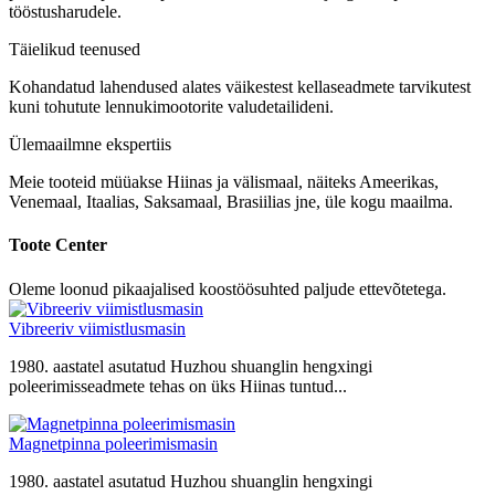
tööstusharudele.
Täielikud teenused
Kohandatud lahendused alates väikestest kellaseadmete tarvikutest
kuni tohutute lennukimootorite valudetailideni.
Ülemaailmne ekspertiis
Meie tooteid müüakse Hiinas ja välismaal, näiteks Ameerikas,
Venemaal, Itaalias, Saksamaal, Brasiilias jne, üle kogu maailma.
Toote Center
Oleme loonud pikaajalised koostöösuhted paljude ettevõtetega.
Vibreeriv viimistlusmasin
1980. aastatel asutatud Huzhou shuanglin hengxingi
poleerimisseadmete tehas on üks Hiinas tuntud...
Magnetpinna poleerimismasin
1980. aastatel asutatud Huzhou shuanglin hengxingi