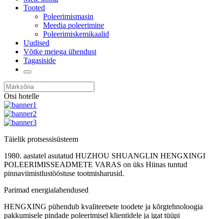
Tooted
Poleerimismasin
Meedia poleerimine
Poleerimiskemikaalid
Uudised
Võtke meiega ühendust
Tagasiside
Otsi hotelle
Täielik protsessisüsteem
1980. aastatel asutatud HUZHOU SHUANGLIN HENGXINGI
POLEERIMISSEADMETE VARAS on üks Hiinas tuntud
pinnaviimistlustööstuse tootmisharusid.
Parimad energialahendused
HENGXING pühendub kvaliteetsete toodete ja kõrgtehnoloogia
pakkumisele pindade poleerimisel klientidele ja igat tüüpi