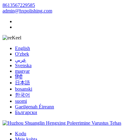
8613567229585
admin@hxpolishing.com
Keel
English
O'zbek
عربي
Svenska
magyar
हिंदी
日本語
bosanski
한국어
suomi
Gaeilgenah Éireann
Български
Kodu
Meie kohta