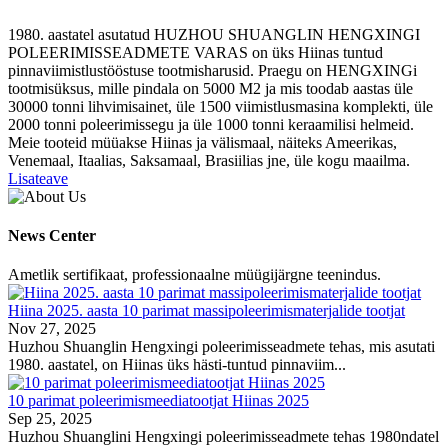
1980. aastatel asutatud HUZHOU SHUANGLIN HENGXINGI
POLEERIMISSEADMETE VARAS on üks Hiinas tuntud
pinnaviimistlustööstuse tootmisharusid. Praegu on HENGXINGi
tootmisüksus, mille pindala on 5000 M2 ja mis toodab aastas üle
30000 tonni lihvimisainet, üle 1500 viimistlusmasina komplekti, üle
2000 tonni poleerimissegu ja üle 1000 tonni keraamilisi helmeid.
Meie tooteid müüakse Hiinas ja välismaal, näiteks Ameerikas,
Venemaal, Itaalias, Saksamaal, Brasiilias jne, üle kogu maailma.
Lisateave
News Center
Ametlik sertifikaat, professionaalne müügijärgne teenindus.
Hiina 2025. aasta 10 parimat massipoleerimismaterjalide tootjat
Nov 27, 2025
Huzhou Shuanglin Hengxingi poleerimisseadmete tehas, mis asutati
1980. aastatel, on Hiinas üks hästi-tuntud pinnaviim...
10 parimat poleerimismeediatootjat Hiinas 2025
Sep 25, 2025
Huzhou Shuanglini Hengxingi poleerimisseadmete tehas 1980ndatel