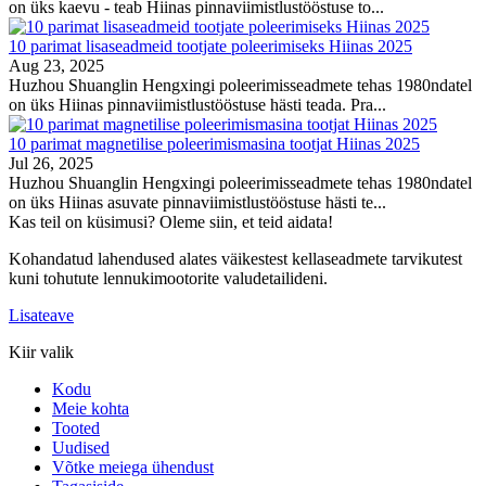
on üks kaevu - teab Hiinas pinnaviimistlustööstuse to...
10 parimat lisaseadmeid tootjate poleerimiseks Hiinas 2025
Aug 23, 2025
Huzhou Shuanglin Hengxingi poleerimisseadmete tehas 1980ndatel
on üks Hiinas pinnaviimistlustööstuse hästi teada. Pra...
10 parimat magnetilise poleerimismasina tootjat Hiinas 2025
Jul 26, 2025
Huzhou Shuanglin Hengxingi poleerimisseadmete tehas 1980ndatel
on üks Hiinas asuvate pinnaviimistlustööstuse hästi te...
Kas teil on küsimusi? Oleme siin, et teid aidata!
Kohandatud lahendused alates väikestest kellaseadmete tarvikutest
kuni tohutute lennukimootorite valudetailideni.
Lisateave
Kiir valik
Kodu
Meie kohta
Tooted
Uudised
Võtke meiega ühendust