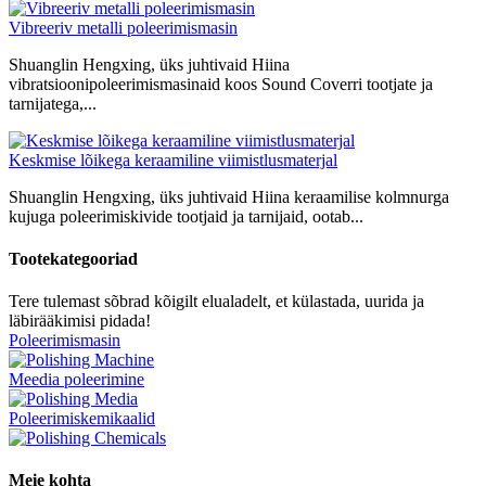
Vibreeriv metalli poleerimismasin
Shuanglin Hengxing, üks juhtivaid Hiina
vibratsioonipoleerimismasinaid koos Sound Coverri tootjate ja
tarnijatega,...
Keskmise lõikega keraamiline viimistlusmaterjal
Shuanglin Hengxing, üks juhtivaid Hiina keraamilise kolmnurga
kujuga poleerimiskivide tootjaid ja tarnijaid, ootab...
Tootekategooriad
Tere tulemast sõbrad kõigilt elualadelt, et külastada, uurida ja
läbirääkimisi pidada!
Poleerimismasin
Meedia poleerimine
Poleerimiskemikaalid
Meie kohta