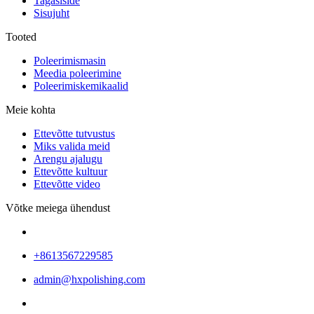
Tagasiside
Sisujuht
Tooted
Poleerimismasin
Meedia poleerimine
Poleerimiskemikaalid
Meie kohta
Ettevõtte tutvustus
Miks valida meid
Arengu ajalugu
Ettevõtte kultuur
Ettevõtte video
Võtke meiega ühendust
+8613567229585
admin@hxpolishing.com